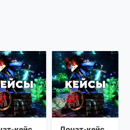
нат-кейс
Донат-кейс