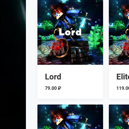
Lord
Elit
79.00 ₽
119.0