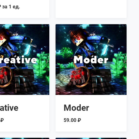
 за 1 ед.
ative
Moder
 ₽
59.00 ₽