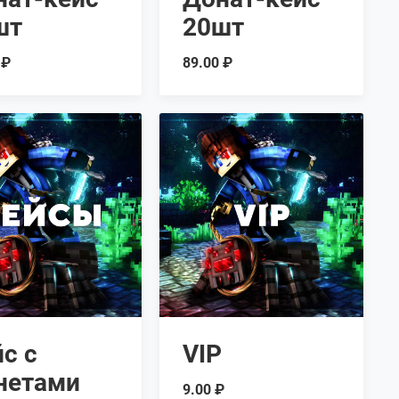
шт
20шт
 ₽
89.00 ₽
с с
VIP
нетами
9.00 ₽