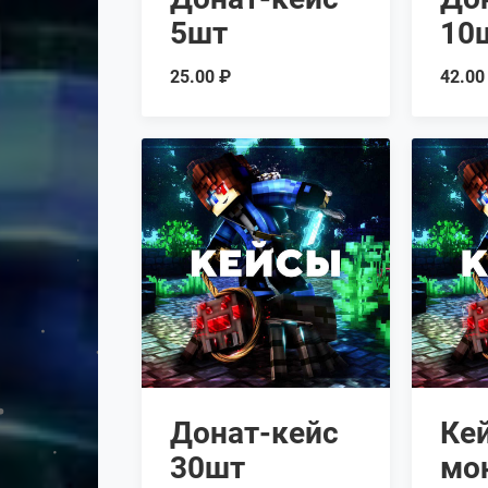
5шт
10
25.00 ₽
42.00
Донат-кейс
Кей
30шт
мо