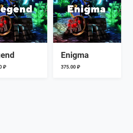
gend
Enigma
0 ₽
375.00 ₽