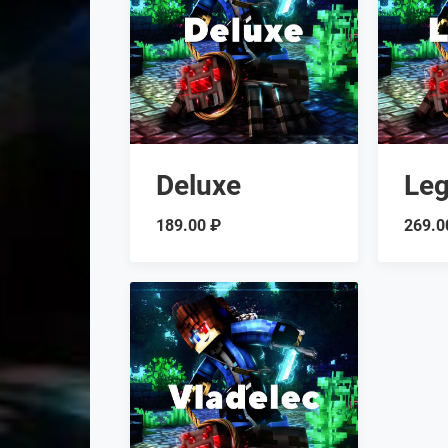
Deluxe
Le
189.00 ₽
269.0